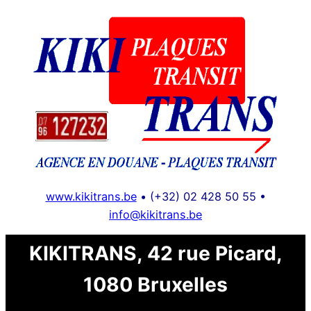
Aller
au
contenu
www.kikitrans.be
• (+32) 02 428 50 55 •
info@kikitrans.be
KIKITRANS, 42 rue Picard,
1080 Bruxelles