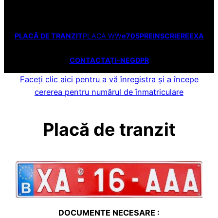
PLACĂ DE TRANZIT
PLACA WW
e705
PREINSCRIERE
EXA
CONTACTAŢI-NE
GDPR
Faceți clic aici pentru a vă înregistra și a începe
cererea pentru numărul de înmatriculare
Placă de tranzit
DOCUMENTE NECESARE :