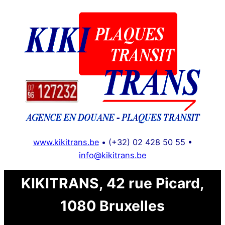
Aller
au
contenu
www.kikitrans.be
• (+32) 02 428 50 55 •
info@kikitrans.be
KIKITRANS, 42 rue Picard,
1080 Bruxelles