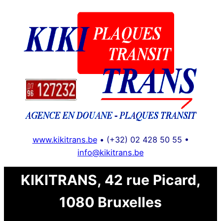
Aller
au
contenu
www.kikitrans.be
• (+32) 02 428 50 55 •
info@kikitrans.be
KIKITRANS, 42 rue Picard,
1080 Bruxelles