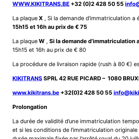
WWW.KIKITRANS.BE
+32 (0)2 428 50 55
info
La plaque
X
, Si la demande d’immatriculation a é
15h15 et 16h au prix de € 75
La plaque
W
,
Si la demande d’immatriculation a
15h15 et 16h au prix de € 80
La procédure de livraison rapide (rush à 80 €) e
KIKITRANS
SPRL 42 RUE PICARD – 1080 BRUX
www.kikitrans.be
+32(0)2 428 50 55
info@kik
Prolongation
La durée de validité d’une immatriculation tempo
et si les conditions de l’immatriculation origina
durée maximale fixée par l’arrêté royal du 20 juill